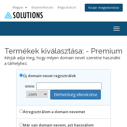
Magyar
Bejelentkezés
Regisztráció
Kosár megtekintése
Togg
navig
Termékek kiválasztása: - Premium
Kérjük adja meg, hogy milyen domain nevet szeretne használni
a tárhelyhez.
Új domain nevet regisztrálok
www.
Átregisztrálom a domain nevemet
Már van domain nevem, azt használom