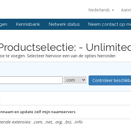
Nederlands
Aanm
ngen
Kennisbank
Netwerk status
Neem contact op m
Productselectie: - Unlimite
e te voegen. Selecteer hiervoor een van de opties hieronder.
s
innaam en update zelf mijn naamservers
nde extensies: .com, .net, .org, .biz, .info