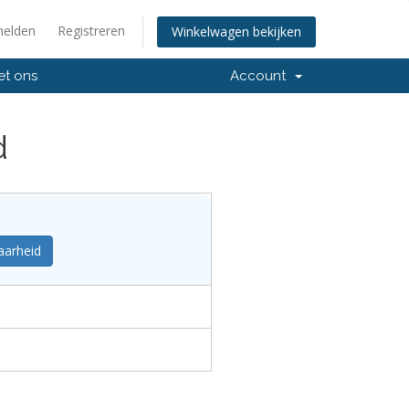
elden
Registreren
Winkelwagen bekijken
et ons
Account
d