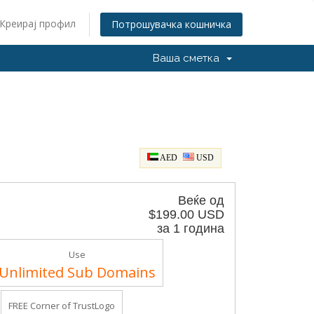
Креирај профил
Потрошувачка кошничка
Ваша сметка
AED
USD
Веќе од
$199.00 USD
за 1 година
Use
Unlimited Sub Domains
FREE Corner of TrustLogo