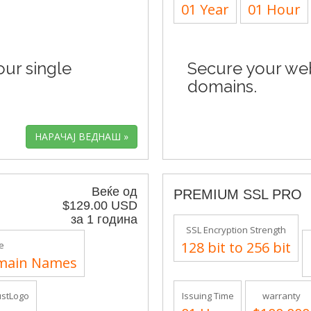
01 Year
01 Hour
ur single
Secure your webs
domains.
Веќе од
PREMIUM SSL PRO
$129.00 USD
за 1 година
SSL Encryption Strength
128 bit to 256 bit
e
main Names
ustLogo
Issuing Time
warranty