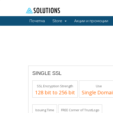
Почетна
Store
Акции и промоции
SINGLE SSL
SSL Encryption Strength
Use
128 bit to 256 bit
Single Doma
Issuing Time
FREE Corner of TrustLogo