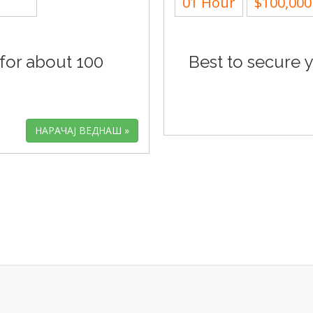
01 Hour
$100,000
 for about 100
Best to secure y