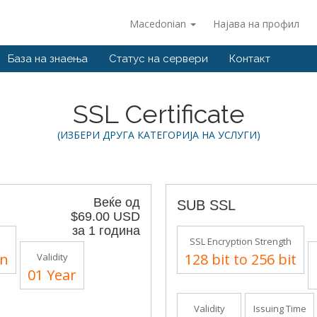
Macedonian
Најава на профил
База на знаења
Статус на сервери
Контакт
SSL Certificate
(ИЗБЕРИ ДРУГА КАТЕГОРИЈА НА УСЛУГИ)
Веќе од
SUB SSL
$69.00 USD
за 1 година
SSL Encryption Strength
in
128 bit to 256 bit
Validity
01 Year
Validity
Issuing Time