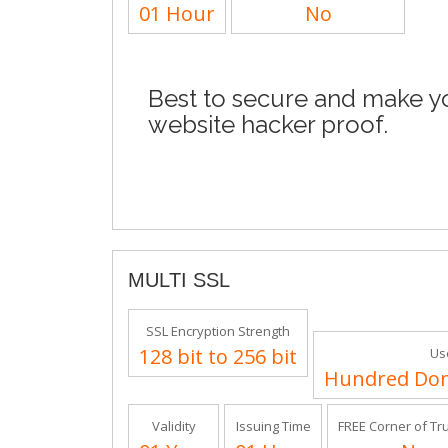
01 Hour
No
Best to secure and make yo
website hacker proof.
MULTI SSL
SSL Encryption Strength
128 bit to 256 bit
Us
Hundred Do
Validity
Issuing Time
FREE Corner of Tr