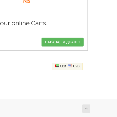
Yes
our online Carts.
AED
USD