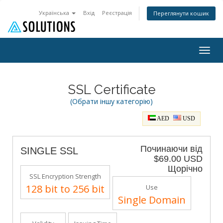
Українська
Вхід
Реєстрація
Переглянути кошик
Togg
navig
SSL Certificate
(Обрати іншу категорію)
AED
USD
Починаючи від
SINGLE SSL
$69.00 USD
Щорічно
SSL Encryption Strength
128 bit to 256 bit
Use
Single Domain