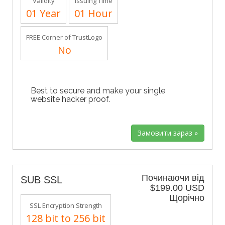
Validity
Issuing Time
01 Year
01 Hour
FREE Corner of TrustLogo
No
Best to secure and make your single
website hacker proof.
Починаючи від
SUB SSL
$199.00 USD
Щорічно
SSL Encryption Strength
128 bit to 256 bit