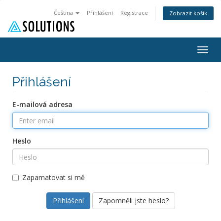
Čeština
Přihlášení
Registrace
Zobrazit košík
Togg
navig
Přihlášení
E-mailová adresa
Heslo
Zapamatovat si mě
Zapomněli jste heslo?